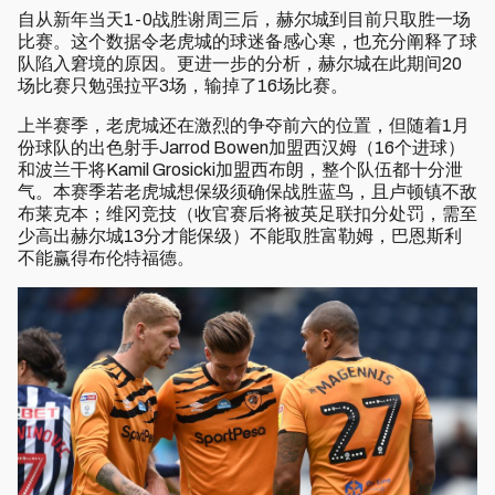
自从新年当天1-0战胜谢周三后，赫尔城到目前只取胜一场
比赛。这个数据令老虎城的球迷备感心寒，也充分阐释了球
队陷入窘境的原因。更进一步的分析，赫尔城在此期间20
场比赛只勉强拉平3场，输掉了16场比赛。
上半赛季，老虎城还在激烈的争夺前六的位置，但随着1月
份球队的出色射手Jarrod Bowen加盟西汉姆（16个进球）
和波兰干将Kamil Grosicki加盟西布朗，整个队伍都十分泄
气。本赛季若老虎城想保级须确保战胜蓝鸟，且卢顿镇不敌
布莱克本；维冈竞技（收官赛后将被英足联扣分处罚，需至
少高出赫尔城13分才能保级）不能取胜富勒姆，巴恩斯利
不能赢得布伦特福德。