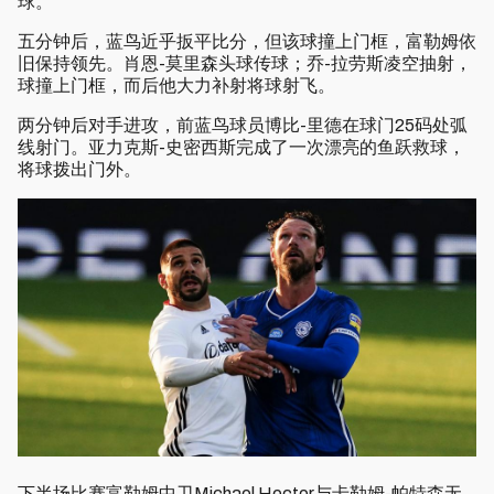
球。
五分钟后，蓝鸟近乎扳平比分，但该球撞上门框，富勒姆依
旧保持领先。肖恩-莫里森头球传球；乔-拉劳斯凌空抽射，
球撞上门框，而后他大力补射将球射飞。
两分钟后对手进攻，前蓝鸟球员博比-里德在球门25码处弧
线射门。亚力克斯-史密西斯完成了一次漂亮的鱼跃救球，
将球拨出门外。
下半场比赛富勒姆中卫Michael Hector与卡勒姆-帕特森无