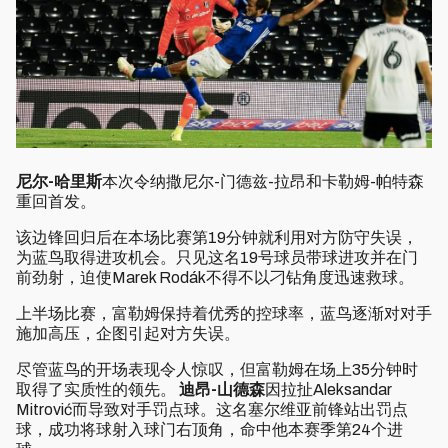
尼尔-哈里斯
本次令纳撒尼尔-门德兹-拉昂和卡勒姆-帕特森
重回首发。
该边锋回归后在本场比赛第19分钟就利用对方防守失误，
为蓝鸟取得进攻机会。只见这名19号球员带球进攻并在门
前劲射，迫使Marek Rodák不得不以刁钻角度迅速救球。
上半场比赛，富勒姆保持着优秀的控球率，蓝鸟逐渐对对手
施加高压，企图引起对方失误。
尽管蓝鸟的开场表现令人惊叹，但富勒姆在场上35分钟时
取得了实质性的领先。
迪昂-山德森
因拉扯Aleksandar
Mitrović而导致对手罚点球。这名塞尔维亚前锋站出罚点
球，成功将球射入球门右顶角，命中他本赛季第24个进