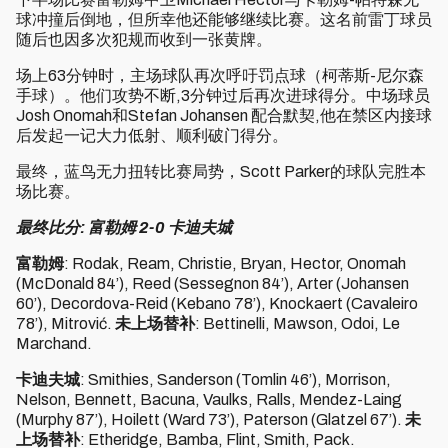
球冲撞后倒地，但所幸他还能够继续比赛。这名前雷丁球员
随后也因多次犯规而收到一张黄牌。
场上63分钟时，主场球队再次呼吁罚点球（柯蒂斯-尼尔森
手球）。他们攻势不断,3分钟过后再次进球得分。中场球员
Josh Onomah和Stefan Johansen 配合默契,他在禁区内接球
后发起一记大力低射、顺利破门得分。
最终，蓝鸟无力扭转比赛局势，Scott Parker的球队完胜本
场比赛。
最终比分: 富勒姆 2-0 卡迪夫城
富勒姆
: Rodak, Ream, Christie, Bryan, Hector, Onomah
(McDonald 84’), Reed (Sessegnon 84’), Arter (Johansen
60’), Decordova-Reid (Kebano 78’), Knockaert (Cavaleiro
78’), Mitrović.
未上场替补
: Bettinelli, Mawson, Odoi, Le
Marchand.
卡迪夫城
: Smithies, Sanderson (Tomlin 46’), Morrison,
Nelson, Bennett, Bacuna, Vaulks, Ralls, Mendez-Laing
(Murphy 87’), Hoilett (Ward 73’), Paterson (Glatzel 67’).
未
上场替补
: Etheridge, Bamba, Flint, Smith, Pack.