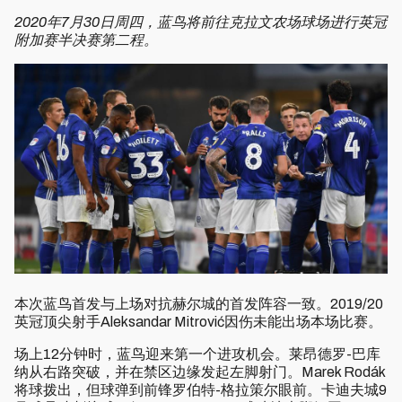
2020年7月30日周四，蓝鸟将前往克拉文农场球场进行英冠
附加赛半决赛第二程。
本次蓝鸟首发与上场对抗赫尔城的首发阵容一致。2019/20
英冠顶尖射手Aleksandar Mitrović因伤未能出场本场比赛。
场上12分钟时，蓝鸟迎来第一个进攻机会。莱昂德罗-巴库
纳从右路突破，并在禁区边缘发起左脚射门。Marek Rodák
将球拨出，但球弹到前锋罗伯特-格拉策尔眼前。卡迪夫城9