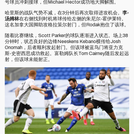
号球员冲刺接球，但Michael Hector成功地大脚解围。
哈里斯的战队气势不减，在3分钟后再次取得进攻机会。
李-
汤姆林
在右侧找到时机将球传给左侧的朱尼尔-霍伊莱特。
这名加拿大国脚助攻格拉策尔射门，但Rodak抱住了该球。
随着比赛继续，Scott Parker的球队逐渐进入状态。场上38
分钟时，状态良好的边锋Neeskens Kebano横传给Josh
Onomah，后者顺利发起射门。但该球被蓝鸟门将亚力克
斯-史密西思成功救起。富勒姆队长Tom Cairney随后发起远
射，但该球未能射正。