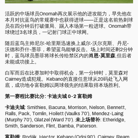
活跃的中场球员Onomah再次展示他的进攻能力，早先他在
本月对抗蓝鸟的常规赛中也获得进球——正是这名前热刺球
员在四分钟后打破僵局、踢入本场第一粒进球。Onomah带
球绕过3名球员，一记射门球正中球网。
随后蓝鸟主帅尼尔-哈里斯迅速换上威尔-沃尔克斯、丹尼-
沃德和乔什-墨菲，希望蓝鸟能够反击。场上时间还剩2分钟
时，蓝鸟球员墨菲将球长传给禁区内的
肖恩-莫里森
,但后者
未能成功接上。
白军而后在比赛加时中取得机会，第一分钟时，莫里森对
Cairney造成犯规。Kebano的直接任意球从20码处飞入网
底，成功地令富勒姆以两球领先的结果取得本场胜利。
第一赛程比赛比分: 卡迪夫城 0-2 富勒姆
卡迪夫城
: Smithies, Bacuna, Morrison, Nelson, Bennett,
Ralls, Pack, Tomlin, Hoilett (Vaulks 70’), Mendez-Laing
(Murphy 70’), Glatzel (Ward 70’).
未上场替补
: Etheridge,
Smith, Sanderson, Flint, Bamba, Paterson.
富勒姆
: Rodák, Hector, Kebano (Odoi 90’), Cairney, Ream,