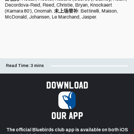
Decordova-Reid, Reed, Christie, Bryan, Knockaert
(Kamara 80’), Onomah.
未上场替补
: Bettinelli, Maison,
McDonald, Johansen, Le Marchand, Jasper.
Read Time:
3 mins
Download
our app
The official Bluebirds club app is available on both iOS