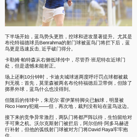
下半场开始，蓝鸟势头更胜，控球和进攻显著提升。尤其是
布伦特福德球员Benrahma的射门球被蓝鸟门将拦下后，蓝
鸟更是迅速反击, 近乎破门得分。
卡勒姆·帕特森从右侧低球传中，尽管乔·班尼特在近球门
处，但是遗憾未能射正。
场上还剩10分钟时，卡迪夫城球迷两度呼吁罚点球都被裁
判无视：首先，莫里森被两名布伦特福德后卫带倒，但除了
掷界外球，蓝鸟什么也没得到。
但随后的传球中，朱尼尔·霍伊莱特脚尖已触球，明显被
Rico Henry犯规——但，再次地，裁判没有站在蓝鸟这边。
接下来的竞争异常激烈，两队门将都严阵以待，生怕留给对
手可乘之机。沃尔克斯射门被拦后，阿尔伯特·阿多马赫进
行补射，但他的弧线射门球被对方门将David Raya牢牢抱
住。