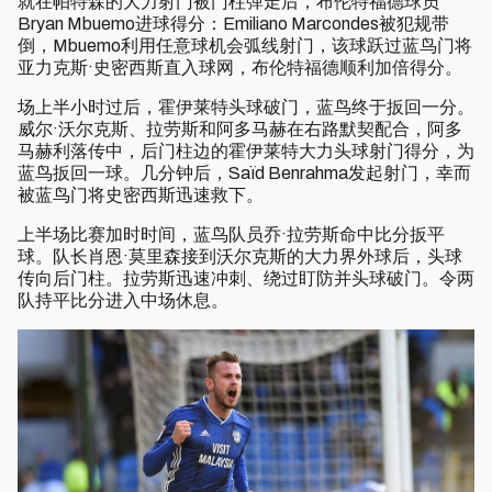
就在帕特森的大力射门被门柱弹走后，布伦特福德球员
Bryan Mbuemo进球得分：Emiliano Marcondes被犯规带
倒，Mbuemo利用任意球机会弧线射门，该球跃过蓝鸟门将
亚力克斯·史密西斯直入球网，布伦特福德顺利加倍得分。
场上半小时过后，霍伊莱特头球破门，蓝鸟终于扳回一分。
威尔·沃尔克斯、拉劳斯和阿多马赫在右路默契配合，阿多
马赫利落传中，后门柱边的霍伊莱特大力头球射门得分，为
蓝鸟扳回一球。几分钟后，Saïd Benrahma发起射门，幸而
被蓝鸟门将史密西斯迅速救下。
上半场比赛加时时间，蓝鸟队员乔·拉劳斯命中比分扳平
球。队长肖恩·莫里森接到沃尔克斯的大力界外球后，头球
传向后门柱。拉劳斯迅速冲刺、绕过盯防并头球破门。令两
队持平比分进入中场休息。