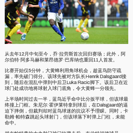
从去年12月中旬至今，乔·拉劳斯首次回归赛场；此外，阿
尔伯特·阿多马赫和莱昂德罗·巴库纳也重回11人首发。
比赛开始仅5分钟，大黄蜂利用角球机会，趁蓝鸟防守疏
漏，率先破门得分。该球先被对方队长Henrik Dalsgaard接
到，随后在混乱中弹到中后卫Luka Racic脚下。该后卫在近
球门处成功地将球射入球门底角，令大黄蜂一分领先。
上半场时间过去一半，蓝鸟近乎命中比分扳平球，但该球最
终撞上门框。朱尼尔·霍伊莱特拿到球后，在Dalsgaard的逼
迫下摔倒，但裁判却对蓝鸟球迷的抗议不予理睬。同时，卡
勒姆·帕特森跳起头球射门，但该球落下时弹上门柱，未能
命中。