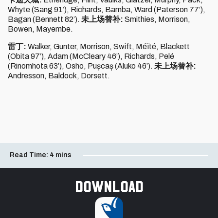
Whyte (Sang 91’), Richards, Bamba, Ward (Paterson 77’),
Bagan (Bennett 82’).
未上场替补:
Smithies, Morrison,
Bowen, Mayembe.
雷丁:
Walker, Gunter, Morrison, Swift, Méïté, Blackett
(Obita 97’), Adam (McCleary 46’), Richards, Pelé
(Rinomhota 63’), Osho, Pușcaș (Aluko 46’).
未上场替补:
Andresson, Baldock, Dorsett.
Read Time:
4 mins
Download