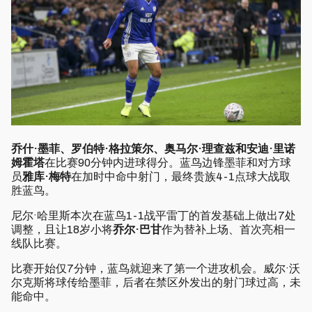
乔什·墨菲、罗伯特·格拉策尔、奥马尔·理查兹和
安迪·里诺
姆霍塔
在比赛90分钟内进球得分。蓝鸟边锋墨菲和对方球
员
雅库·梅特
在加时中命中射门，最终贵族4-1点球大战取
胜蓝鸟。
尼尔·哈里斯本次在蓝鸟1-1战平雷丁的首发基础上做出7处
调整，且让18岁小将
乔尔·巴甘
作为替补上场、首次亮相一
线队比赛。
比赛开始仅7分钟，蓝鸟就迎来了第一个进攻机会。威尔·沃
尔克斯将球传给墨菲，后者在禁区外发出的射门球过高，未
能命中。