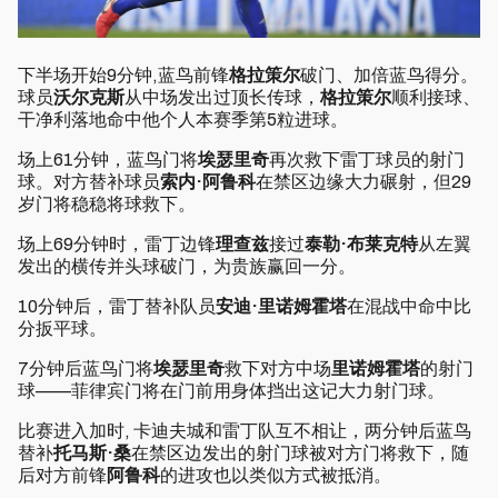
下半场开始9分钟,蓝鸟前锋
格拉策尔
破门、加倍蓝鸟得分。
球员
沃尔克斯
从中场发出过顶长传球，
格拉策尔
顺利接球、
干净利落地命中他个人本赛季第5粒进球。
场上61分钟，蓝鸟门将
埃瑟里奇
再次救下雷丁球员的射门
球。对方替补球员
索内·阿鲁科
在禁区边缘大力碾射，但29
岁门将稳稳将球救下。
场上69分钟时，雷丁边锋
理查兹
接过
泰勒·布莱克特
从左翼
发出的横传并头球破门，为贵族赢回一分。
10分钟后，雷丁替补队员
安迪·里诺姆霍塔
在混战中命中比
分扳平球。
7分钟后蓝鸟门将
埃瑟里奇
救下对方中场
里诺姆霍塔
的射门
球——菲律宾门将在门前用身体挡出这记大力射门球。
比赛进入加时, 卡迪夫城和雷丁队互不相让，两分钟后蓝鸟
替补
托马斯·桑
在禁区边发出的射门球被对方门将救下，随
后对方前锋
阿鲁科
的进攻也以类似方式被抵消。