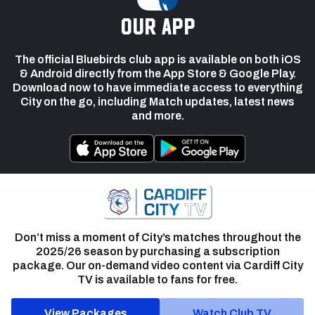
our app
The official Bluebirds club app is available on both iOS
& Android directly from the App Store & Google Play.
Download now to have immediate access to everything
City on the go, including Match updates, latest news
and more.
Don’t miss a moment of City’s matches throughout the
2025/26 season by purchasing a subscription
package. Our on-demand video content via Cardiff City
TV is available to fans for free.
View Packages
Watch Club TV