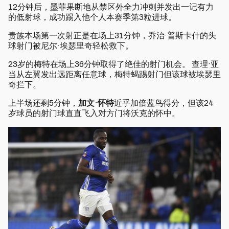
12分钟后，墨菲果断地从禁区外全力冲刺并发出一记有力
的低射球，成功踢入他个人本赛季第3粒进球。
贵族本场第一次射正是在场上31分钟，乔治·普斯卡什的头
球射门被尼尔·埃瑟里奇轻松救下。
23岁的梅特在场上36分钟取得了绝佳的射门机会。 查理·亚
当从左翼发出远距离任意球，梅特蝎踢射门但该球被埃瑟里
奇拦下。
上半场还剩5分钟，
加文·怀特
近乎加倍蓝鸟得分，但该24
岁球员的射门球直直飞入对方门将沃克的怀中。