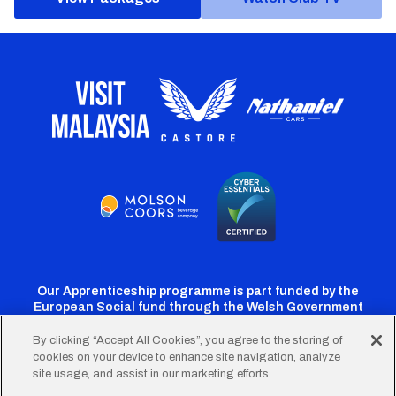
Our Apprenticeship programme is part funded by the
European Social fund through the Welsh Government
By clicking “Accept All Cookies”, you agree to the storing of
cookies on your device to enhance site navigation, analyze
Cardiff
Cardiff
Cardiff
Cardiff
Cardiff
site usage, and assist in our marketing efforts.
FC
FC
FC
FC
FC