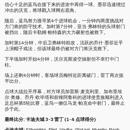
信心十足的蓝鸟在接下来的进攻中再得一球。墨菲迅速绕过
冲出的沃克，将球戳入球网右底角。
随后，蓝鸟努力搜寻第4个进球机会，一分钟内两度挑战对
方门将的防守技术。加时第7分钟，亚当·弗林特的头球射门
被挡出，随后卡勒姆·帕特森的大力碾射也被救下。
加时第14分钟，中后卫弗林特助攻，活跃的乔什·墨菲近乎
上演帽子戏法，但该球最终仍被对方门将沃克救下。
下半场加时开始4分钟，沃尔克斯凌空抽射但不幸打中门
柱。
场上还剩4分钟时，客场球员梅特近距离破门，雷丁再次扳
平比分。
点球大战拉开序幕，对方球员加雷斯·麦克利里、加布里埃
尔·奥修、乔丹·欧毕塔和前锋阿鲁科的进球使贵族顺利进入
足总杯第5轮比赛，蓝鸟一侧仅马龙·帕克命中射门，最终止
步于此。
最终比分: 卡迪夫城 3-3 雷丁 (1-4 点球得分)
卡迪夫城:
Etheridge, Flint, Vaulks, Glatzel, Murphy, Pack,